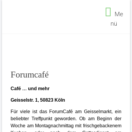
Zum
Inhalt
Me
springen
nü
Seelsorgebereich
Ehrenfeld
Forumcafé
Café … und mehr
Geisselstr. 1, 50823 Köln
Für viele ist das ForumCafé am Geisselmarkt, ein
beliebter Treffpunkt geworden. Ob am Beginn der
Seelsorgebereich Ehrenfeld
>
Einrichtungen
>
Woche am Montagnachmittag mit frischgebackenem
Cafés
>
Forumcafé