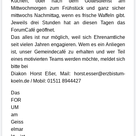
Kuchen, oder nach dem Gottesdienst am
Mittwochmorgen zum Frühstück und ganz sicher
mittwochs Nachmittag, wenn es frische Waffeln gibt.
Jeweils drei Stunden hat an diesen Tagen das
ForumCafé geöffnet.
Das alles ist nur möglich, weil sich Ehrenamtliche
seit vielen Jahren engagieren. Wem es ein Anliegen
ist, unser Gemeindecafé zu erhalten und wer Teil
eines motivierten Teams werden möchte, meldet sich
bitte bei
Diakon Horst Eßer, Mail: horst.esser@erzbistum-
koeln.de / Mobil: 01511 8944427
Das
FOR
UM
am
Geiss
elmar