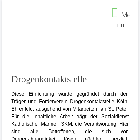
Zum
Inhalt
Me
springen
nü
Seelsorgebereich
Ehrenfeld
Drogenkontaktstelle
Diese Einrichtung wurde gegründet durch den
Träger und Förderverein Drogenkontaktstelle Köln-
Ehrenfeld, ausgehend von Mitarbeitern an St. Peter.
Für die inhaltliche Arbeit trägt der Sozialdienst
Katholischer Männer, SKM, die Verantwortung. Hier
Seelsorgebereich Ehrenfeld
>
Einrichtungen
>
sind alle Betroffenen, die sich von
Soziales
>
Drogenkontaktstelle
Drogenabhängigkeit lösen möchten, herzlich