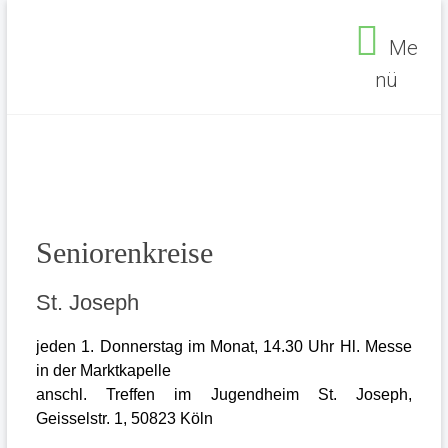
Zum
Inhalt
Me
springen
nü
Seelsorgebereich
Ehrenfeld
Seniorenkreise
St. Joseph
jeden 1. Donnerstag im Monat, 14.30 Uhr Hl. Messe
in der Marktkapelle
anschl. Treffen im Jugendheim St. Joseph,
Seelsorgebereich Ehrenfeld
>
Gemeinde
>
Geisselstr. 1, 50823 Köln
Senioren
>
Seniorenkreise