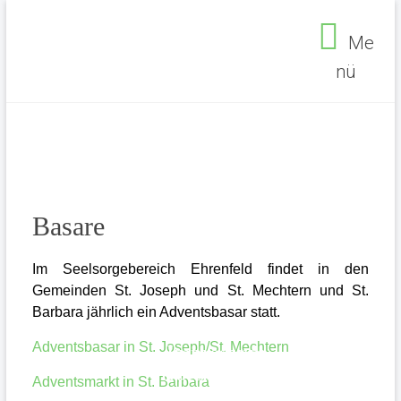
Zum
Inhalt
Me
springen
nü
Seelsorgebereich
Ehrenfeld
Basare
Im Seelsorgebereich Ehrenfeld findet in den
Gemeinden St. Joseph und St. Mechtern und St.
Barbara jährlich ein Adventsbasar statt.
Seelsorgebereich Ehrenfeld
>
Gemeinde
>
Adventsbasar in St. Joseph/St. Mechtern
Impressum
Feiern
>
Basare
Datenschutz
Adventsmarkt in St. Barbara