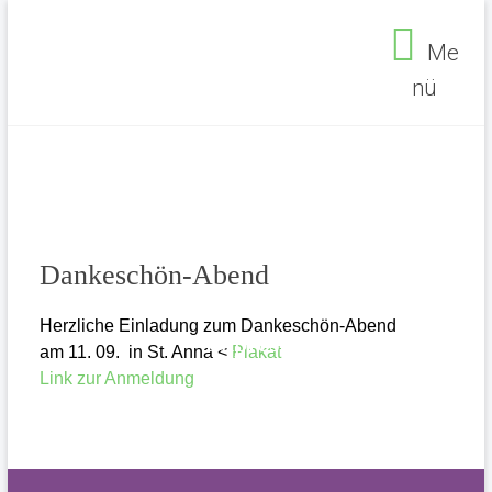
Zum
Inhalt
Me
springen
nü
Seelsorgebereich
Ehrenfeld
Dankeschön-Abend
Herzliche Einladung zum Dankeschön-Abend
Impressum
am 11. 09. in St. Anna <
Plakat
Datenschutz
Link zur Anmeldung
Seelsorgebereich Ehrenfeld
>
Allgemein
>
Dankeschön-Abend