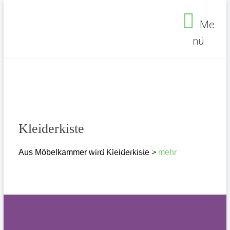
Zum
Inhalt
Me
springen
nü
Seelsorgebereich
Ehrenfeld
Kleiderkiste
Impressum
Datenschutz
Aus Möbelkammer wird Kleiderkiste >
mehr
Seelsorgebereich Ehrenfeld
>
Home
>
Kleiderkiste