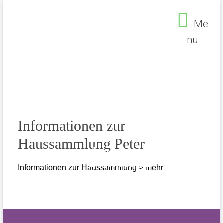
Zum
Inhalt
Me
springen
nü
Seelsorgebereich
Ehrenfeld
Informationen zur
Haussammlung Peter
Impressum
Datenschutz
Informationen zur Haussammlung > mehr
Seelsorgebereich Ehrenfeld
>
Informationen zur
Haussammlung Peter