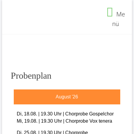
Me
nü
Probenplan
August '26
Di, 18.08. | 19.30 Uhr | Chorprobe Gospelchor
Mi, 19.08. | 19.30 Uhr | Chorprobe Vox tenera
Seelsorgebereich Ehrenfeld
>
Musik
>
Chöre
>
Probenplan
Di, 25.08. | 19.30 Uhr | Chorprobe