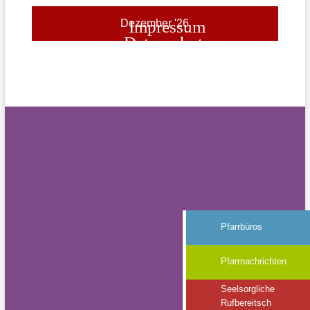
Dezember '26
Impressum
Datenschutz
Pfarrbüros
Pfarrnachrichten
Seelsorgliche
Rufbereitsch