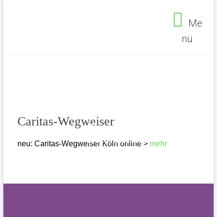
Zum
Inhalt
Me
springen
nü
Seelsorgebereich
Ehrenfeld
Caritas-Wegweiser
Impressum
Datenschutz
neu: Caritas-Wegweiser Köln online >
mehr
Seelsorgebereich Ehrenfeld
>
Allgemein
>
Caritas-Wegweiser