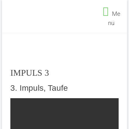
Zum
Inhalt
Me
springen
nü
Seelsorgebereich
Ehrenfeld
IMPULS 3
3. Impuls, Taufe
Seelsorgebereich Ehrenfeld
>
Aktuelles
>
IMPULS 3