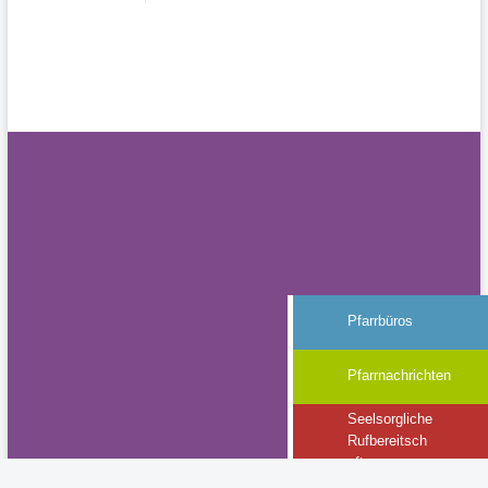
Impressum
Datenschutz
Pfarrbüros
Pfarrnachrichten
Seelsorgliche
Rufbereitsch
aft
Gottesdienste