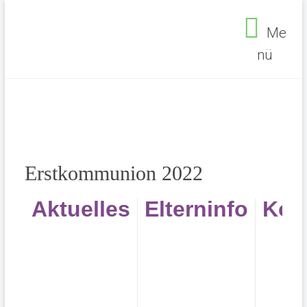
Zum
Inhalt
Me
springen
nü
Seelsorgebereich
Ehrenfeld
Erstkommunion 2022
Aktuelles
Elterninfo
Kon
Seelsorgebereich Ehrenfeld
>
Erstkommunion
2022