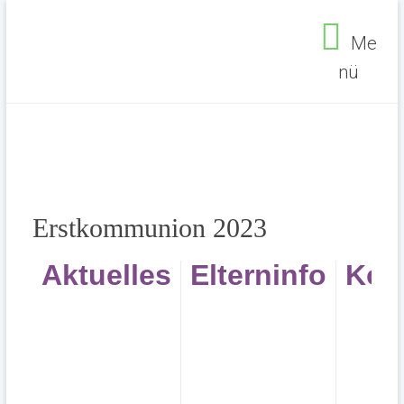
Me
nü
Erstkommunion 2023
Aktuelles
Elterninfo
Kon
Seelsorgebereich Ehrenfeld
>
Erstkommunion
2023