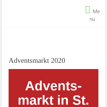
Me
nü
Adventsmarkt 2020
Advents­
markt in St.
Seelsorgebereich Ehrenfeld
>
Gemeinde
>
Feiern
>
Basare
>
Adventsmarkt St. Barbara
>